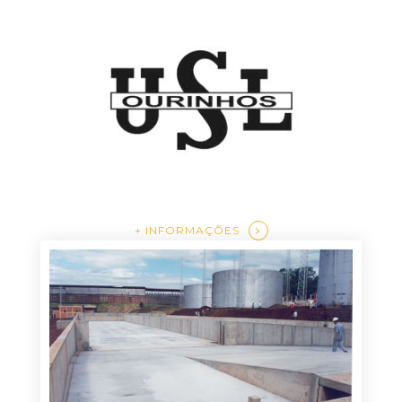
+ INFORMAÇÕES