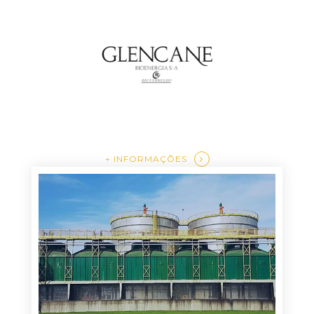
+ INFORMAÇÕES