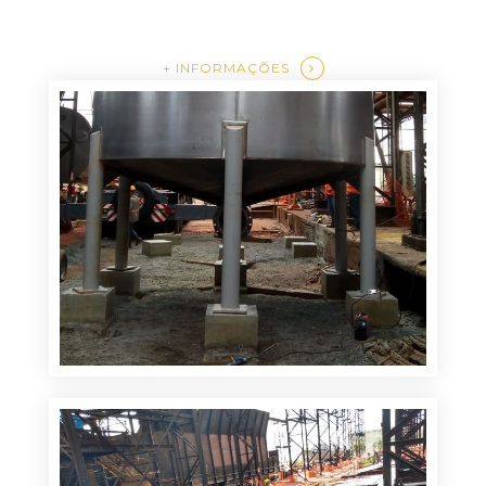
+ INFORMAÇÕES