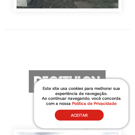
+ INFORMAÇÕES