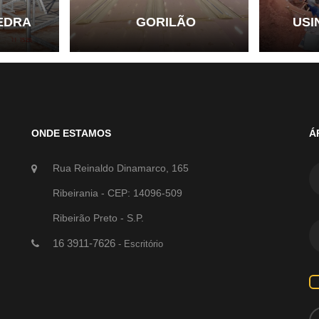
PEDRA
GORILÃO
USI
ONDE ESTAMOS
Á
Rua Reinaldo Dinamarco, 165
Ribeirania - CEP: 14096-509
Ribeirão Preto - S.P.
16 3911-7626
- Escritório