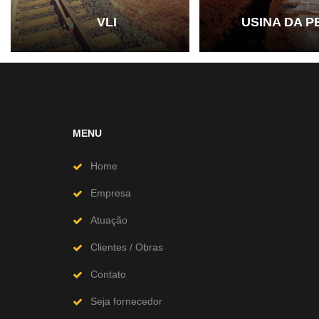
VLI
USINA DA 
MENU
Home
Empresa
Atuação
Clientes / Obras
Contato
Seja fornecedor